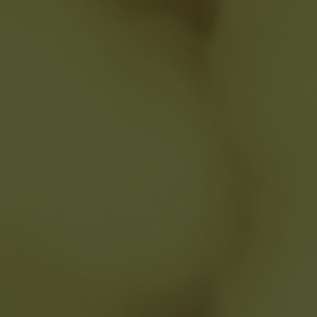
les del
uonia
e
e te
,