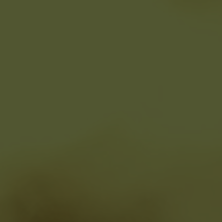
Historias rea
Programa D
Descubre relatos con los que t
identifiques, otros de los que
puedas aprender, o algunos qu
brinden esperanza. Sobre todo
recuerda que no estás sola.
Reserva vuestra cita